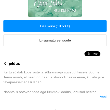
Romantika
Tervis ja elustiil
Lisa korvi (10.68 €)
E-raamatu eelvaade
Kirjeldus
Kertu sõidab koos laste ja sõbrannaga suvepuhkusele Soome.
Tema arvab, et need on paar teistmoodi päeva enne, kui elu jälle
tavapäraselt edasi läheb.
Naantalis ootavad teda aga lummav loodus, lõbusad hetked
lastega Muumimaal, olulised vestlused paadisillal. Markusega
Veel
tutvudes taipab Kertu, kui kaua ta on elanud teiste ootuste,
iseenda süütunde ja pideva muretsemise järgi. Endise abikaasa