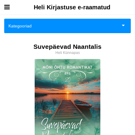
Heli Kirjastuse e-raamatud
Esileht
Kategooriad
Logi sisse
Eesti autorid
Suvepäevad Naantalis
Kuidas osta
Heli Künnapas
Eneseabi ja vaimsus
Kuidas lugeda
Ilukirjandus
Klassika
Kodu, pere, suhted
Lasteraamatud
Romaanid